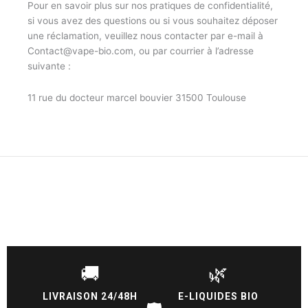
Pour en savoir plus sur nos pratiques de confidentialité,
si vous avez des questions ou si vous souhaitez déposer
une réclamation, veuillez nous contacter par e-mail à
Contact@vape-bio.com, ou par courrier à l’adresse
suivante :
11 rue du docteur marcel bouvier 31500 Toulouse
🚚
🌿
LIVRAISON 24/48H
E-LIQUIDES BIO