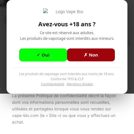
Aller
Accueil
>
Politiques de Confidentialités
au
Menu
contenu
Avez-vous +18 ans ?
Ce site est réservé aux adultes.
Les produits de vapotage sont interdits aux mineurs.
✓ Oui
✗ Non
Politique de
Les produits de vapotage sont interdits aux moins de 18 ans ·
Confidentialité
Conforme TPD & CLP
Confidentialité
·
Mentions légales
Politique de confidentialité de Vape Bio
La présente Politique de confidentialité décrit la façon
dont vos informations personnelles sont recueillies,
utilisées et partagées lorsque vous vous rendez sur
vape-bio.com (le « Site ») ou que vous y effectuez un
achat.