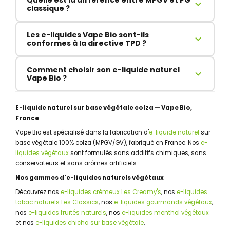
Quelle est la différence entre MPGV et PG
Monopropylène Glycol Végétal (MPGV) et de la
classique ?
Glycérine Végétale (GV) issues du colza. Notre base
végétale colza garantit un e-liquide sans produits
Le MPGV est issu d'une fermentation végétale à
Les e-liquides Vape Bio sont-ils
d'origine animale ni dérivés pétrochimiques.
partir du colza, tandis que le PG classique est
conformes à la directive TPD ?
souvent d'origine pétrochimique. Notre base
MPGV/GV végétale offre une vape plus douce et une
Oui, tous nos e-liquides naturels sont fabriqués en
Comment choisir son e-liquide naturel
meilleure restitution des arômes naturels.
France dans le strict respect de la directive TPD et
Vape Bio ?
déclarés auprès des autorités sanitaires françaises.
Les Creamy's offrent des saveurs fruitées et
crémeuses, Les Classics des arômes tabac naturels
E-liquide naturel sur base végétale colza — Vape Bio,
doux, Les Gourmands des saveurs sucrées, Les
France
Fruités sont vifs, Les Menthes apportent fraîcheur, et
Vape Bio est spécialisé dans la fabrication d'
e-liquide naturel
sur
Les Chichas reproduisent l'expérience chicha sur
base végétale 100% colza (MPGV/GV), fabriqué en France. Nos
e-
base végétale. Consultez notre
guide des e-
liquides végétaux
sont formulés sans additifs chimiques, sans
liquides
pour vous aider.
conservateurs et sans arômes artificiels.
Nos gammes d'e-liquides naturels végétaux
Découvrez nos
e-liquides crémeux Les Creamy's
, nos
e-liquides
tabac naturels Les Classics
, nos
e-liquides gourmands végétaux
,
nos
e-liquides fruités naturels
, nos
e-liquides menthol végétaux
et nos
e-liquides chicha sur base végétale
.