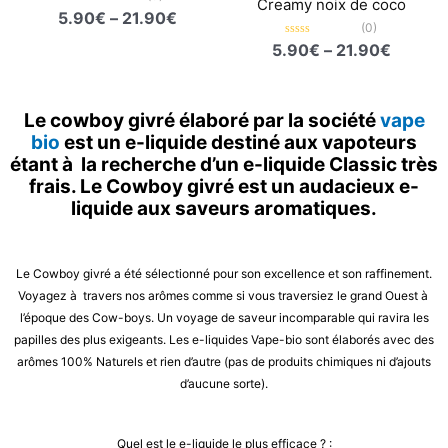
Creamy noix de coco
Note
5.90
€
–
21.90
€
0
(0)
sur
Note
5.90
€
–
21.90
€
5
0
sur
5
Le cowboy givré élaboré par la société
vape
bio
est un e-liquide destiné aux vapoteurs
étant à la recherche d’un e-liquide Classic très
frais. Le Cowboy givré est un audacieux e-
liquide aux saveurs aromatiques.
Le Cowboy givré a été sélectionné pour son excellence et son raffinement.
Voyagez à travers nos arômes comme si vous traversiez le grand Ouest à
l’époque des Cow-boys. Un voyage de saveur incomparable qui ravira les
papilles des plus exigeants. Les e-liquides Vape-bio sont élaborés avec des
arômes 100% Naturels et rien d’autre (pas de produits chimiques ni d’ajouts
d’aucune sorte).
Quel est le e-liquide le plus efficace ? :