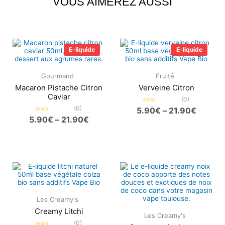
VOUS AIMEREZ AUSSI
Plage
Plage
de
de
E-liquide
E-liquide
prix :
prix :
5.90€
5.90€
à
à
Gourmand
Fruité
21.90€
21.90€
Macaron Pistache Citron
Verveine Citron
Caviar
(0)
(0)
Note
5.90
€
–
21.90
€
0
Note
5.90
€
–
21.90
€
sur
0
5
sur
5
Plage
Plage
de
de
prix :
prix :
5.90€
5.90€
à
à
Les Creamy's
21.90€
21.90€
Creamy Litchi
Les Creamy's
(0)