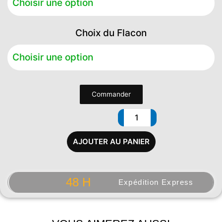
Givré
Choix du Flacon
Commander
AJOUTER AU PANIER
48 H
Expédition Express