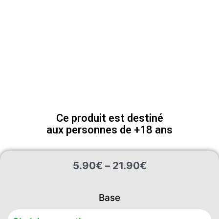
Ce produit est destiné
aux personnes de +18 ans
Plage
5.90
€
–
21.90
€
de
prix :
quantité
5.90€
Base
de
à
Le
21.90€
Cowboy