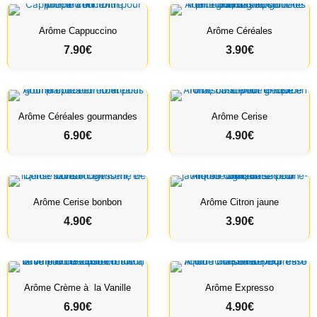
g
e
Arôme Cappuccino
Arôme Céréales
d
7.90
€
3.90
€
e
p
r
i
Arôme Céréales gourmandes
Arôme Cerise
x
6.90
€
4.90
€
:
5
.
9
Arôme Cerise bonbon
Arôme Citron jaune
0
4.90
€
3.90
€
€
à
2
1
Arôme Crème à la Vanille
Arôme Expresso
.
9
6.90
€
4.90
€