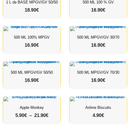
1 L de BASE MPGV/GV 50/50
500 ML 100 % GV
18.90
€
16.90
€
500 ML 100% MPGV
500 ML MPGV/GV 30/70
16.90
€
16.90
€
500 ML MPGV/GV 50/50
500 ML MPGV/GV 70/30
16.90
€
16.90
€
Apple Monkey
Arôme Biscuits
P
5.90
€
–
21.90
€
4.90
€
l
a