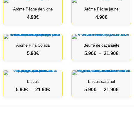
Arôme Pêche de vigne
Arôme Pêche jaune
4.90
€
4.90
€
Arôme Piña Colada
Beurre de cacahuète
P
5.90
€
5.90
€
–
21.90
€
l
a
g
e
Biscuit
Biscuit caramel
d
P
P
5.90
€
–
21.90
€
5.90
€
–
21.90
€
e
l
l
p
a
a
r
g
g
i
e
e
x
d
d
e
e
: