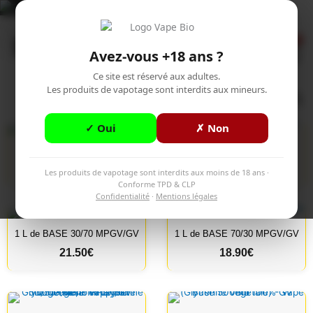
Aller
Accueil
>
Boutique
au
Menu
contenu
Avez-vous +18 ans ?
Ce site est réservé aux adultes.
Les produits de vapotage sont interdits aux mineurs.
✓ Oui
✗ Non
1 L de BASE 100% GV
1 L de BASE 100% MPGV
25.90
€
18.90
€
Les produits de vapotage sont interdits aux moins de 18 ans ·
Conforme TPD & CLP
Confidentialité
·
Mentions légales
1 L de BASE 30/70 MPGV/GV
1 L de BASE 70/30 MPGV/GV
21.50
€
18.90
€