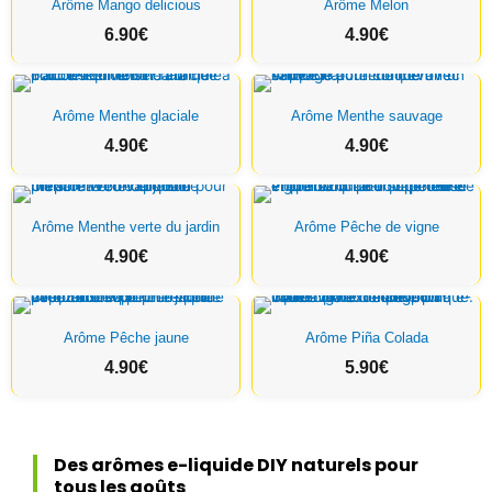
Arôme Mango delicious
Arôme Melon
6.90
€
4.90
€
Arôme Menthe glaciale
Arôme Menthe sauvage
4.90
€
4.90
€
Arôme Menthe verte du jardin
Arôme Pêche de vigne
4.90
€
4.90
€
Arôme Pêche jaune
Arôme Piña Colada
4.90
€
5.90
€
Des arômes e-liquide DIY naturels pour
tous les goûts