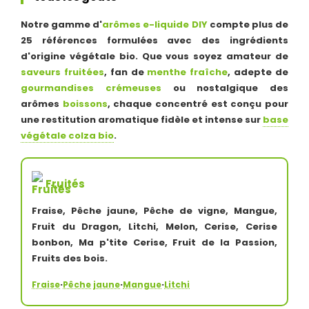
Notre gamme d'
arômes e-liquide DIY
compte plus de
25 références formulées avec des ingrédients
d'origine végétale bio. Que vous soyez amateur de
saveurs fruitées
, fan de
menthe fraîche
, adepte de
gourmandises crémeuses
ou nostalgique des
arômes
boissons
, chaque concentré est conçu pour
une restitution aromatique fidèle et intense sur
base
végétale colza bio
.
Fruités
Fraise, Pêche jaune, Pêche de vigne, Mangue,
Fruit du Dragon, Litchi, Melon, Cerise, Cerise
bonbon, Ma p'tite Cerise, Fruit de la Passion,
Fruits des bois.
·
·
·
Fraise
Pêche jaune
Mangue
Litchi