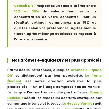
Conseil DIY :
respectez un taux d'arôme entre
10% et 20%
du volume final selon la
concentration de votre concentré. Pour un
résultat optimal, commencez par 15% et
ajustez selon vos préférences. Agitez bien le
flacon après mélange et laissez-le reposer à
l'abri de la lumière.
Nos arômes e-liquide DIY les plus appréciés
Parmi nos 25 références, quelques
arômes e-liquide
DIY
se distinguent par leur popularité.
Le 4ème
Élément
est notre création exclusive la plus
plébiscitée — un mélange complexe tabac-vanille-
fruits que l'on ne trouve nulle part ailleurs.
Mango
Delicious
séduit les amateurs de fruits exotiques par
sa mangue intense et juteuse.
La Grosse Vanille
ravit