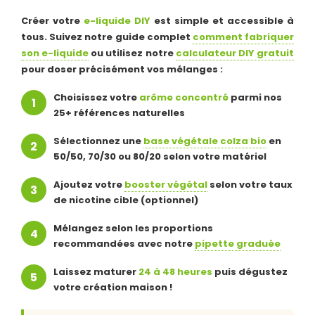
Créer votre
e-liquide DIY
est simple et accessible à
tous. Suivez notre guide complet
comment fabriquer
son e-liquide
ou utilisez notre
calculateur DIY gratuit
pour doser précisément vos mélanges :
Choisissez votre
arôme concentré
parmi nos
25+ références naturelles
Sélectionnez une
base végétale colza bio
en
50/50, 70/30 ou 80/20 selon votre matériel
Ajoutez votre
booster végétal
selon votre taux
de nicotine cible (optionnel)
Mélangez selon les proportions
recommandées avec notre
pipette graduée
Laissez maturer
24 à 48 heures
puis dégustez
votre création maison !