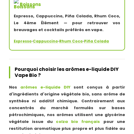
Boissons
Expresso, Cappuccino, Piña Colada, Rhum Coco,
Le 4ème Élément — pour retrouver vos
breuvages et cocktails préférés en vape.
·
·
·
Expresso
Cappuccino
Rhum Coco
Piña Colada
Pourquoi choisir les arômes e-liquide DIY
Vape Bio ?
Nos
arômes e-liquide DIY
sont conçus à partir
d'ingrédients d'origine végétale bio, sans arôme de
synthèse ni additif chimique. Contrairement aux
concentrés du marché formulés sur bases
pétrochimiques, nos arômes utilisent une glycérine
végétale issue du
colza bio français
pour une
restitution aromatique plus propre et plus fidèle au