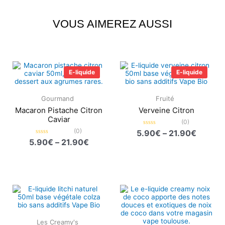
VOUS AIMEREZ AUSSI
Plage
Plage
de
de
E-liquide
E-liquide
prix :
prix :
5.90€
5.90€
à
à
Gourmand
Fruité
21.90€
21.90€
Macaron Pistache Citron
Verveine Citron
Caviar
(0)
(0)
Note
5.90
€
–
21.90
€
0
Note
5.90
€
–
21.90
€
sur
0
5
sur
5
Plage
Plage
de
de
prix :
prix :
5.90€
5.90€
à
à
Les Creamy's