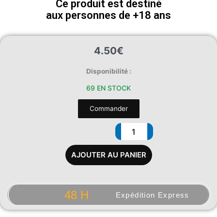
Ce produit est destiné
aux personnes de +18 ans
4.50
€
quantité
Disponibilité :
de
69 EN STOCK
Arôme
Fraise
Commander
AJOUTER AU PANIER
48 H
Expédition Express