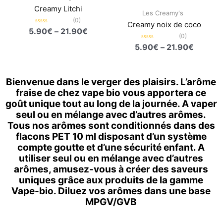
21.90€
21.90€
Creamy Litchi
Les Creamy's
(0)
Creamy noix de coco
Note
5.90
€
–
21.90
€
0
(0)
sur
Note
5.90
€
–
21.90
€
5
0
sur
5
Bienvenue dans le verger des plaisirs. L’arôme
fraise de chez vape bio vous apportera ce
goût unique tout au long de la journée. A vaper
seul ou en mélange avec d’autres arômes.
Tous nos arômes sont conditionnés dans des
flacons PET 10 ml disposant d’un système
compte goutte et d’une sécurité enfant. A
utiliser seul ou en mélange avec d’autres
arômes, amusez-vous à créer des saveurs
uniques grâce aux produits de la gamme
Vape-bio. Diluez vos arômes dans une base
MPGV/GVB