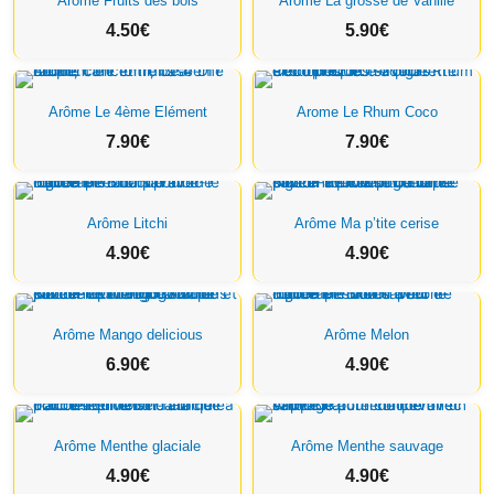
Arôme Fruits des bois
Arôme La grosse de Vanille
4.50
€
5.90
€
Arôme Le 4ème Elément
Arome Le Rhum Coco
7.90
€
7.90
€
Arôme Litchi
Arôme Ma p’tite cerise
4.90
€
4.90
€
Arôme Mango delicious
Arôme Melon
6.90
€
4.90
€
Arôme Menthe glaciale
Arôme Menthe sauvage
4.90
€
4.90
€