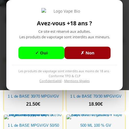
Aller
Accueil
>
DIY
au
Menu
contenu
Avez-vous +18 ans ?
Ce site est réservé aux adultes.
Les produits de vapotage sont interdits aux mineurs.
✓ Oui
✗ Non
1 L de BASE 100% GV
1 L de BASE 100% MPGV
Les produits de vapotage sont interdits aux moins de 18 ans ·
25.90
€
18.90
€
Conforme TPD & CLP
Confidentialité
·
Mentions légales
1 L de BASE 30/70 MPGV/GV
1 L de BASE 70/30 MPGV/GV
21.50
€
18.90
€
1 L de BASE MPGV/GV 50/50
500 ML 100 % GV