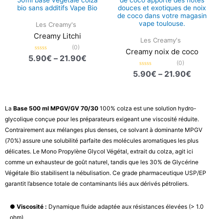
prix :
prix :
5.90€
5.90€
à
à
Les Creamy's
21.90€
21.90€
Creamy Litchi
Les Creamy's
(0)
Creamy noix de coco
Note
5.90
€
–
21.90
€
0
(0)
sur
Note
5.90
€
–
21.90
€
5
0
sur
5
La
Base 500 ml MPGV/GV 70/30
100% colza est une solution hydro-
glycolique conçue pour les préparateurs exigeant une viscosité réduite.
Contrairement aux mélanges plus denses, ce solvant à dominante MPGV
(70%) assure une solubilité parfaite des molécules aromatiques les plus
délicates. Le Mono Propylène Glycol Végétal, extrait du colza, agit ici
comme un exhausteur de goût naturel, tandis que les 30% de Glycérine
Végétale Bio stabilisent la nébulisation. Ce grade pharmaceutique USP/EP
garantit l’absence totale de contaminants liés aux dérivés pétroliers.
●
Viscosité :
Dynamique fluide adaptée aux résistances élevées (> 1.0
ohm)