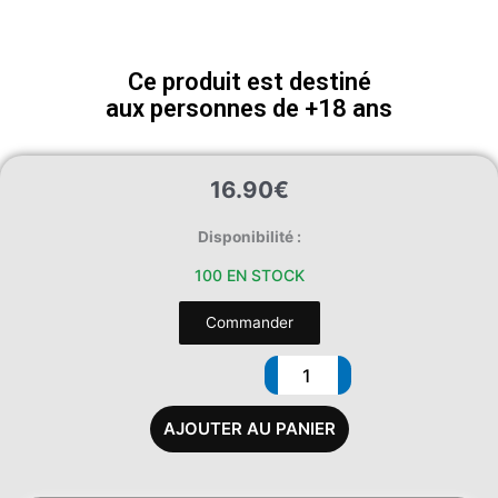
Ce produit est destiné
aux personnes de +18 ans
16.90
€
quantité
Disponibilité :
de
100 EN STOCK
500
ML
Commander
MPGV/GV
70/30
AJOUTER AU PANIER