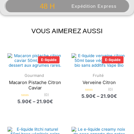
48 H
Expédition Express
VOUS AIMEREZ AUSSI
Plage
Plage
de
de
E-liquide
E-liquide
prix :
prix :
5.90€
5.90€
à
à
Gourmand
Fruité
21.90€
21.90€
Macaron Pistache Citron
Verveine Citron
Caviar
(0)
(0)
Note
5.90
€
–
21.90
€
0
Note
5.90
€
–
21.90
€
sur
0
5
sur
5
Plage
Plage
de
de