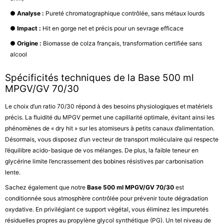
●
Analyse :
Pureté chromatographique contrôlée, sans métaux lourds
●
Impact :
Hit en gorge net et précis pour un sevrage efficace
●
Origine :
Biomasse de colza français, transformation certifiée sans
alcool
Spécificités techniques de la Base 500 ml
MPGV/GV 70/30
Le choix d’un ratio 70/30 répond à des besoins physiologiques et matériels
précis. La fluidité du MPGV permet une capillarité optimale, évitant ainsi les
phénomènes de « dry hit » sur les atomiseurs à petits canaux d’alimentation.
Désormais, vous disposez d’un vecteur de transport moléculaire qui respecte
l’équilibre acido-basique de vos mélanges. De plus, la faible teneur en
glycérine limite l’encrassement des bobines résistives par carbonisation
lente.
Sachez également que notre
Base 500 ml MPGV/GV 70/30
est
conditionnée sous atmosphère contrôlée pour prévenir toute dégradation
oxydative. En privilégiant ce support végétal, vous éliminez les impuretés
résiduelles propres au propylène glycol synthétique (PG). Un tel niveau de