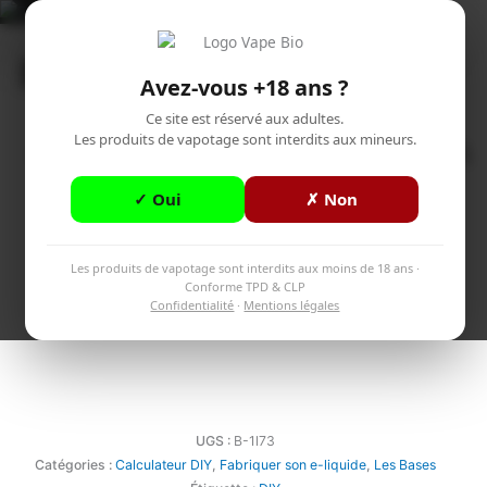
Aller
Accueil
>
Boutique
>
1 L de BASE 70/30 MPGV/GV
au
Menu
contenu
Avez-vous +18 ans ?
Ce site est réservé aux adultes.
Les produits de vapotage sont interdits aux mineurs.
✓ Oui
✗ Non
Les produits de vapotage sont interdits aux moins de 18 ans ·
Conforme TPD & CLP
Confidentialité
·
Mentions légales
UGS :
B-1l73
Catégories :
Calculateur DIY
,
Fabriquer son e-liquide
,
Les Bases