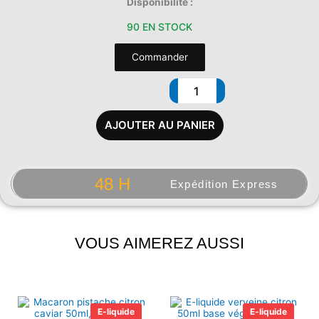
quantité
Disponibilité :
de
90 EN STOCK
1
L
Commander
de
BASE
70/30
MPGV/GV
AJOUTER AU PANIER
48 H
Expédition Express
VOUS AIMEREZ AUSSI
Plage
Plage
de
de
E-liquide
E-liquide