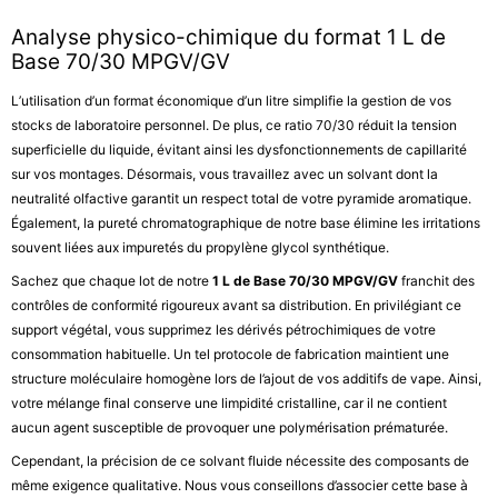
Analyse physico-chimique du format 1 L de
Base 70/30 MPGV/GV
L’utilisation d’un format économique d’un litre simplifie la gestion de vos
stocks de laboratoire personnel. De plus, ce ratio 70/30 réduit la tension
superficielle du liquide, évitant ainsi les dysfonctionnements de capillarité
sur vos montages. Désormais, vous travaillez avec un solvant dont la
neutralité olfactive garantit un respect total de votre pyramide aromatique.
Également, la pureté chromatographique de notre base élimine les irritations
souvent liées aux impuretés du propylène glycol synthétique.
Sachez que chaque lot de notre
1 L de Base 70/30 MPGV/GV
franchit des
contrôles de conformité rigoureux avant sa distribution. En privilégiant ce
support végétal, vous supprimez les dérivés pétrochimiques de votre
consommation habituelle. Un tel protocole de fabrication maintient une
structure moléculaire homogène lors de l’ajout de vos additifs de vape. Ainsi,
votre mélange final conserve une limpidité cristalline, car il ne contient
aucun agent susceptible de provoquer une polymérisation prématurée.
Cependant, la précision de ce solvant fluide nécessite des composants de
même exigence qualitative. Nous vous conseillons d’associer cette base à