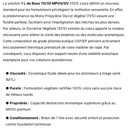
La solution
1 L de Base 70/30 MPGV/GV
100% colza définit un nouveau
standard pour les formulateurs privilégiant la restitution sensorielle. En effet,
la prédominance du Mono Propylène Glycol Végétal (70%) assure une
fluidité parfaite, facilitant ainsi l’imprégnation des mèches les plus denses.
Par ailleurs, la Glycérine Végétale (30%) extraite du colza apporte la rondeur
nécessaire sans altérer la clarté des terpènes ou des molécules aromatiques.
Cette composition de grade pharmaceutique USP/EP prévient activement
l’encrassement thermique prématuré de votre matériel de vape. Par
conséquent, vous disposez d’un support neutre d’une stabilité analytique
exemplaire pour vos créations quotidiennes.
●
Viscosité :
Dynamique fluide idéale pour les atomiseurs à tirage serré
(MTL)
●
Pureté :
Formulation végétale certifiée 100% colza sans aucune trace
de métaux lourds
●
Propriétés :
Capacité d’extraction aromatique supérieure grâce au
MPGV premium
●
Conditionnement :
Bidon de 1 litre avec sécurité enfant et protection
contre l’oxydation lumineuse