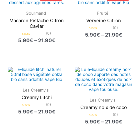
prix :
prix :
5.90€
5.90€
à
à
Gourmand
Fruité
21.90€
21.90€
Macaron Pistache Citron
Verveine Citron
Caviar
(0)
(0)
Note
5.90
€
–
21.90
€
0
Note
5.90
€
–
21.90
€
sur
0
5
sur
5
Plage
Plage
de
de
prix :
prix :
5.90€
5.90€
à
à
Les Creamy's
21.90€
21.90€
Creamy Litchi
Les Creamy's
(0)
Creamy noix de coco
Note
5.90
€
–
21.90
€
0
(0)
sur
Note
5.90
€
–
21.90
€
5
0
sur
5