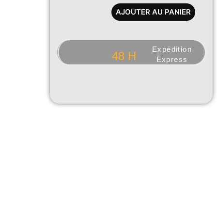
en
AJOUTER AU PANIER
PET
Expédition
48 H
Express