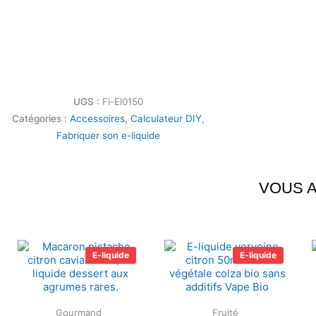
UGS :
Fi-El0150
Catégories :
Accessoires
,
Calculateur DIY
,
Fabriquer son e-liquide
VOUS A
Plage
Plage
de
de
E-liquide
E-liquide
prix :
prix :
5.90€
5.90€
à
à
21.90€
21.90€
Gourmand
Fruité