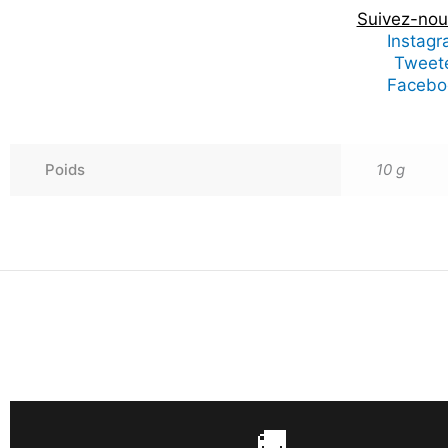
Suivez-nous
Instag
Tweet
Facebo
Poids
10 g
🚚