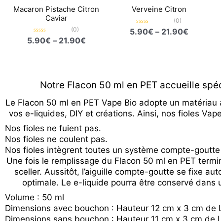
Macaron Pistache Citron
Verveine Citron
Caviar
(0)
(0)
Note
5.90
€
–
21.90
€
0
Note
5.90
€
–
21.90
€
sur
0
5
sur
5
Notre Flacon 50 ml en PET accueille spé
Le Flacon 50 ml en PET Vape Bio adopte un matériau 
vos e-liquides, DIY et créations. Ainsi, nos fioles Vap
Nos fioles ne fuient pas.
Nos fioles ne coulent pas.
Nos fioles intègrent toutes un système compte-goutte
Une fois le remplissage du Flacon 50 ml en PET termi
sceller. Aussitôt, l’aiguille compte-goutte se fixe au
optimale. Le e-liquide pourra être conservé dans u
Volume : 50 ml
Dimensions avec bouchon : Hauteur 12 cm x 3 cm de 
Dimensions sans bouchon : Hauteur 11 cm x 3 cm de 