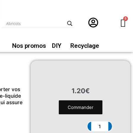
Nos promos
DIY
Recyclage
rter vos
1.20
€
e-liquide
qui assure
quantité
Commander
de
Flacon
50
ml