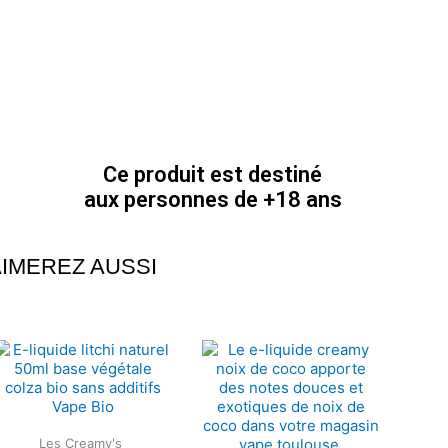
Ce produit est destiné
aux personnes de +18 ans
IMEREZ AUSSI
Plage
Plage
de
de
prix :
prix :
5.90€
5.90€
à
à
21.90€
21.90€
Les Creamy's