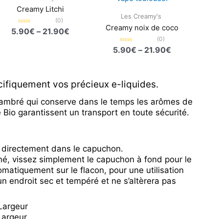
Creamy Litchi
Les Creamy's
(0)
Creamy noix de coco
Note
5.90
€
–
21.90
€
0
(0)
sur
5
Note
5.90
€
–
21.90
€
0
sur
5
cifiquement vos précieux e-liquides.
ambré qui conserve dans le temps les arômes de
e Bio garantissent un transport en toute sécurité.
 directement dans le capuchon.
né, vissez simplement le capuchon à fond pour le
tomatiquement sur le flacon, pour une utilisation
n endroit sec et tempéré et ne s’altèrera pas
Largeur
Largeur