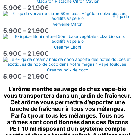
Macaron Pistache Citron Caviar
prix :
5.90
€
–
21.90
€
5.90€
Plage
à
E-liquide
de
21.90€
Verveine Citron
prix :
5.90
€
–
21.90
€
5.90€
Plage
à
de
21.90€
Creamy Litchi
prix :
5.90
€
–
21.90
€
5.90€
Plage
à
de
21.90€
Creamy noix de coco
prix :
5.90
€
–
21.90
€
5.90€
à
L’arôme menthe sauvage de chez vape-bio
21.90€
vous transportera dans un jardin de fraîcheur.
Cet arôme vous permettra d’apporter une
touche de fraîcheur à tous vos mélanges.
Parfait pour tous les mélanges. Tous nos
arômes sont conditionnés dans des flacons
PET 10 ml disposant d’un système compte