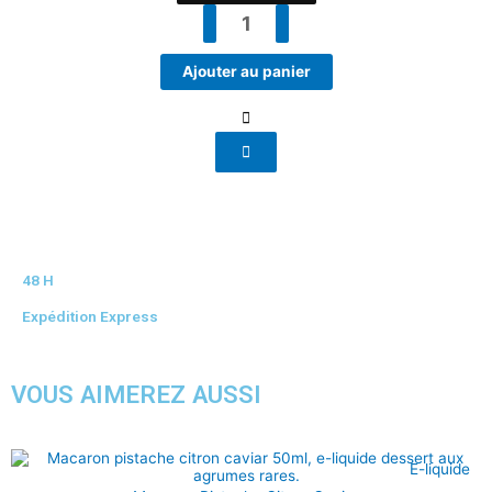
Menthe
sauvage
Ajouter au panier
48 H
Expédition Express
VOUS AIMEREZ AUSSI
Plage
E-liquide
de