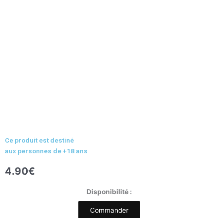
Ce produit est destiné
aux personnes de +18 ans
4.90
€
quantité
Disponibilité :
de
Commander
Arôme