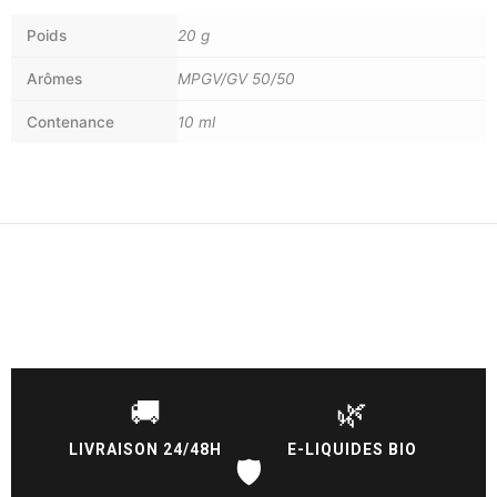
Poids
20 g
Arômes
MPGV/GV 50/50
Contenance
10 ml
🚚
🌿
LIVRAISON 24/48H
E-LIQUIDES BIO
🛡️