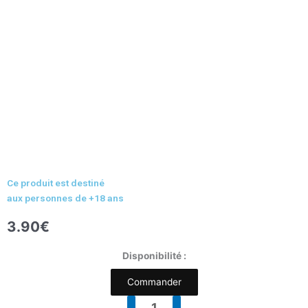
Ce produit est destiné
aux personnes de +18 ans
3.90
€
quantité
Disponibilité :
de
Commander
Arôme
Citron