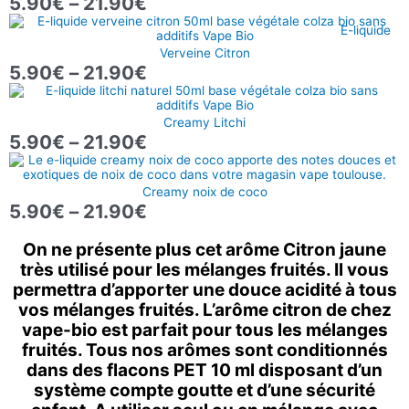
5.90
€
–
21.90
€
5.90€
Plage
à
E-liquide
de
21.90€
Verveine Citron
prix :
5.90
€
–
21.90
€
5.90€
Plage
à
de
21.90€
Creamy Litchi
prix :
5.90
€
–
21.90
€
5.90€
Plage
à
de
21.90€
Creamy noix de coco
prix :
5.90
€
–
21.90
€
5.90€
à
On ne présente plus cet arôme Citron jaune
21.90€
très utilisé pour les mélanges fruités. Il vous
permettra d’apporter une douce acidité à tous
vos mélanges fruités. L’arôme citron de chez
vape-bio est parfait pour tous les mélanges
fruités. Tous nos arômes sont conditionnés
dans des flacons PET 10 ml disposant d’un
système compte goutte et d’une sécurité