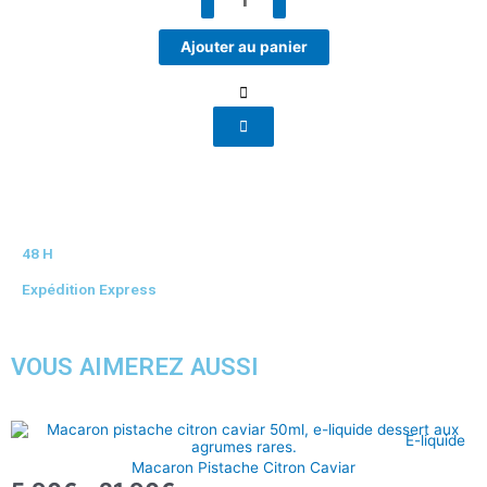
jaune
Ajouter au panier
48 H
Expédition Express
VOUS AIMEREZ AUSSI
Plage
E-liquide
de
Macaron Pistache Citron Caviar
prix :