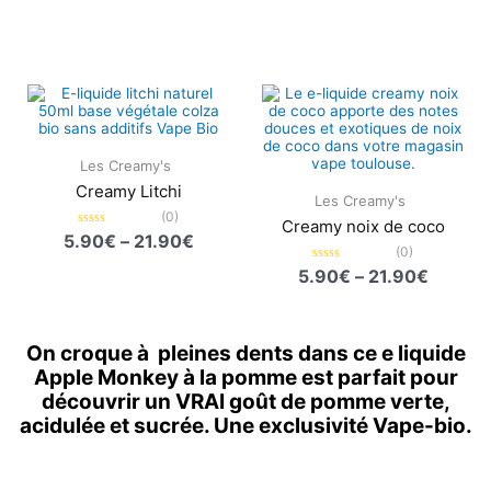
5
sur
5
Plage
Plage
de
de
prix :
prix :
5.90€
5.90€
à
à
Les Creamy's
21.90€
21.90€
Creamy Litchi
Les Creamy's
(0)
Creamy noix de coco
Note
5.90
€
–
21.90
€
0
(0)
sur
Note
5.90
€
–
21.90
€
5
0
sur
5
On croque à pleines dents dans ce e liquide
Apple Monkey à la pomme est parfait pour
découvrir un VRAI goût de pomme verte,
acidulée et sucrée. Une exclusivité Vape-bio.