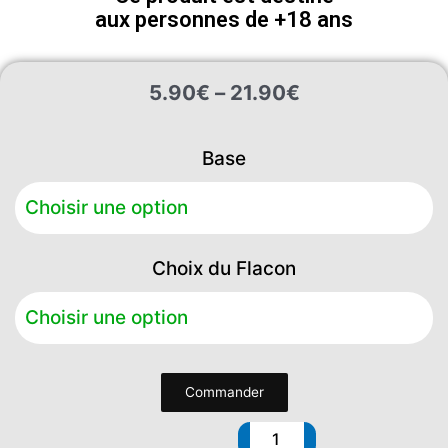
aux personnes de +18 ans
Plage
5.90
€
–
21.90
€
de
prix :
quantité
5.90€
Base
de
à
Apple
21.90€
Monkey
Choix du Flacon
Commander