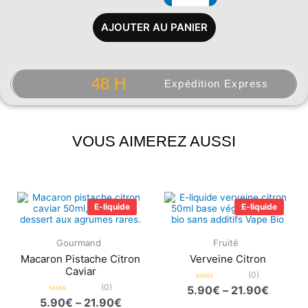
AJOUTER AU PANIER
48 H
Expédition Express
VOUS AIMEREZ AUSSI
Plage
Plage
de
de
E-liquide
E-liquide
prix :
prix :
5.90€
5.90€
à
à
Gourmand
Fruité
21.90€
21.90€
Macaron Pistache Citron
Verveine Citron
Caviar
(0)
(0)
Note
5.90
€
–
21.90
€
0
Note
5.90
€
–
21.90
€
sur
0