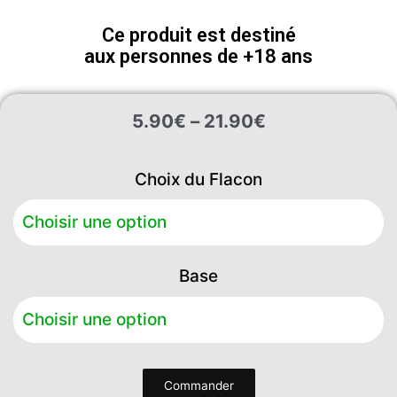
Ce produit est destiné
aux personnes de +18 ans
Plage
5.90
€
–
21.90
€
de
prix :
quantité
5.90€
Choix du Flacon
de
à
Creamy
21.90€
Menthe
Base
Commander