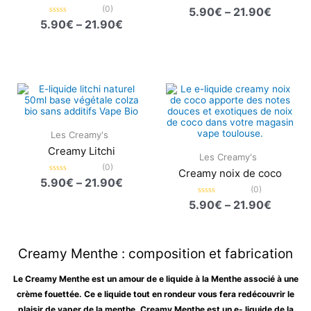
(0)
Note
5.90
€
–
21.90
€
0
Note
5.90
€
–
21.90
€
sur
0
5
sur
5
Plage
Plage
de
de
prix :
prix :
5.90€
5.90€
à
à
Les Creamy's
21.90€
21.90€
Creamy Litchi
Les Creamy's
(0)
Creamy noix de coco
Note
5.90
€
–
21.90
€
0
(0)
sur
Note
5.90
€
–
21.90
€
5
0
sur
5
Creamy Menthe : composition et fabrication
Le Creamy Menthe est un amour de e liquide à la Menthe associé à une
crème fouettée. Ce e liquide tout en rondeur vous fera redécouvrir le
plaisir de vaper de la menthe. Creamy Menthe est un e- liquide de la