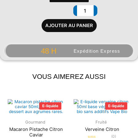
AJOUTER AU PANIER
48 H
Expédition Express
VOUS AIMEREZ AUSSI
Plage
Plage
de
de
E-liquide
E-liquide
prix :
prix :
5.90€
5.90€
à
à
Gourmand
Fruité
21.90€
21.90€
Macaron Pistache Citron
Verveine Citron
Caviar
(0)