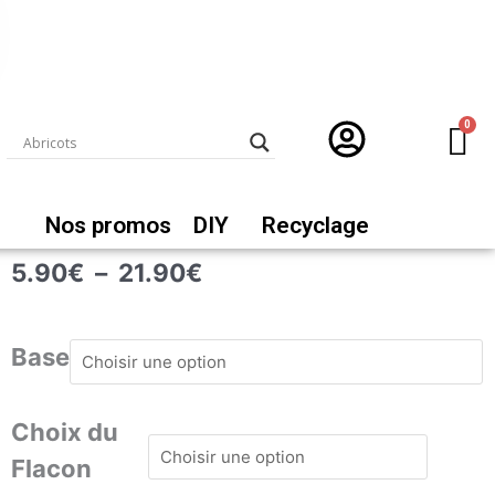
Nos promos
DIY
Recyclage
Plage
5.90
€
–
21.90
€
de
prix :
quantité
5.90€
de
Base
à
Fresh
21.90€
Classic
Choix du
Flacon