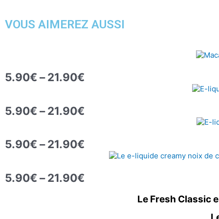
VOUS AIMEREZ AUSSI
Plage
de
5.90
€
–
21.90
€
prix :
Plage
5.90€
de
à
5.90
€
–
21.90
€
prix :
21.90€
Plage
5.90€
de
à
5.90
€
–
21.90
€
prix :
21.90€
Plage
5.90€
de
à
5.90
€
–
21.90
€
prix :
21.90€
5.90€
Le Fresh Classic e
à
21.90€
L