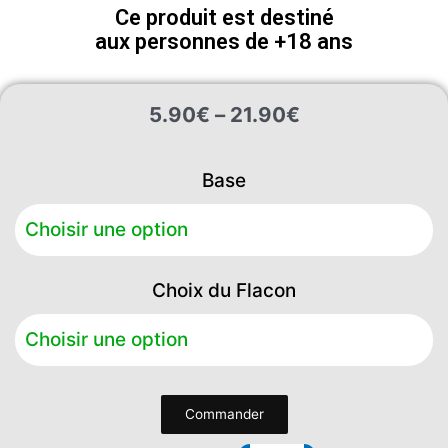
Ce produit est destiné
aux personnes de +18 ans
Plage
5.90
€
–
21.90
€
de
prix :
quantité
5.90€
Base
de
à
Piña
21.90€
Colada
Choix du Flacon
Commander