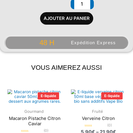
AJOUTER AU PANIER
48 H
Expédition Express
VOUS AIMEREZ AUSSI
Plage
Plage
de
de
E-liquide
E-liquide
prix :
prix :
5.90€
5.90€
à
à
Gourmand
Fruité
21.90€
21.90€
Macaron Pistache Citron
Verveine Citron
Caviar
(0)
(0)
Note
5.90
€
–
21.90
€