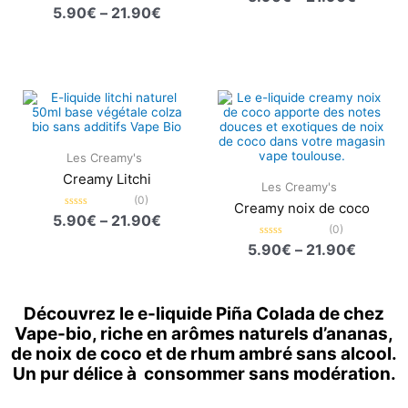
0
Note
5.90
€
–
21.90
€
sur
0
5
sur
5
Plage
Plage
de
de
prix :
prix :
5.90€
5.90€
à
à
Les Creamy's
21.90€
21.90€
Creamy Litchi
Les Creamy's
(0)
Creamy noix de coco
Note
5.90
€
–
21.90
€
0
(0)
sur
Note
5.90
€
–
21.90
€
5
0
sur
5
Découvrez le e-liquide Piña Colada de chez
Vape-bio, riche en arômes naturels d’ananas,
de noix de coco et de rhum ambré sans alcool.
Un pur délice à consommer sans modération.