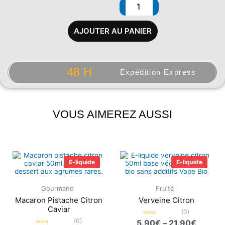
AJOUTER AU PANIER
48 H
Expédition Express
VOUS AIMEREZ AUSSI
Plage
Plage
de
de
E-liquide
E-liquide
prix :
prix :
5.90€
5.90€
à
à
Gourmand
Fruité
21.90€
21.90€
Macaron Pistache Citron
Verveine Citron
Caviar
(0)
(0)
Note
5.90
€
–
21.90
€