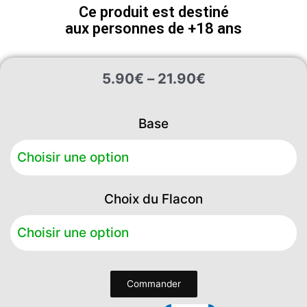
Ce produit est destiné
aux personnes de +18 ans
Plage
5.90
€
–
21.90
€
de
prix :
quantité
5.90€
Base
de
à
Café
21.90€
Caramel
Choix du Flacon
Commander