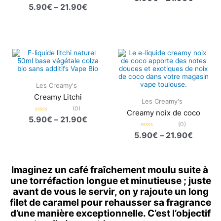
0
Note
5.90
€
–
21.90
€
sur
0
5
sur
5
Plage
Plage
de
de
prix :
prix :
5.90€
5.90€
à
à
Les Creamy's
21.90€
21.90€
Creamy Litchi
Les Creamy's
(0)
Creamy noix de coco
Note
5.90
€
–
21.90
€
0
(0)
sur
Note
5.90
€
–
21.90
€
5
0
sur
5
Imaginez un café fraîchement moulu suite à
une torréfaction longue et minutieuse ; juste
avant de vous le servir, on y rajoute un long
filet de caramel pour rehausser sa fragrance
d’une manière exceptionnelle. C’est l’objectif