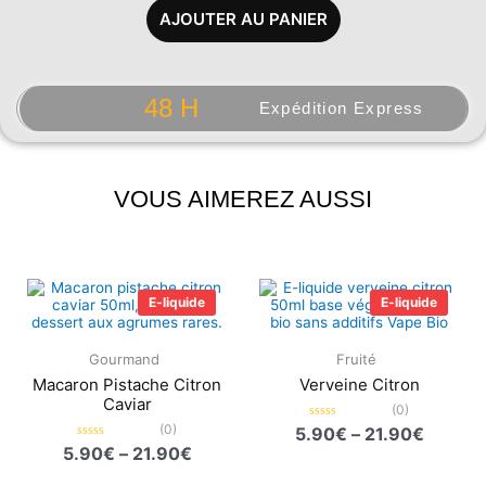
AJOUTER AU PANIER
48 H
Expédition Express
VOUS AIMEREZ AUSSI
Plage
Plage
de
de
E-liquide
E-liquide
prix :
prix :
5.90€
5.90€
à
à
Gourmand
Fruité
21.90€
21.90€
Macaron Pistache Citron
Verveine Citron
Caviar
(0)
(0)
Note
5.90
€
–
21.90
€
0
Note
5.90
€
–
21.90
€
sur
0
5
sur