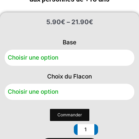
Plage
5.90
€
–
21.90
€
de
prix :
quantité
5.90€
Base
de
à
Café
21.90€
Latté
Choix du Flacon
Commander