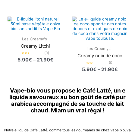
5
Plage
Plage
de
de
prix :
prix :
5.90€
5.90€
à
à
Les Creamy's
21.90€
21.90€
Creamy Litchi
Les Creamy's
(0)
Creamy noix de coco
Note
5.90
€
–
21.90
€
0
(0)
sur
Note
5.90
€
–
21.90
€
5
0
sur
5
Vape-bio vous propose le Café Latté, un e
liquide savoureux au bon goût de café pur
arabica accompagné de sa touche de lait
chaud. Miam un vrai régal !
Notre e liquide Café Latté, comme tous les gourmands de chez Vape bio, va