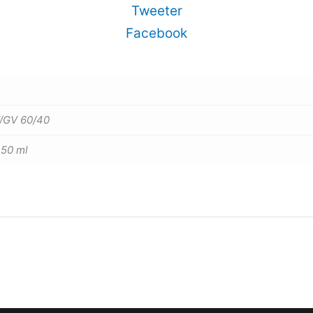
Tweeter
Facebook
/GV 60/40
 50 ml