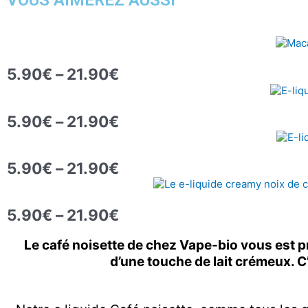
Plage
de
5.90
€
–
21.90
€
prix :
Plage
5.90€
de
à
5.90
€
–
21.90
€
prix :
21.90€
Plage
5.90€
de
à
5.90
€
–
21.90
€
prix :
21.90€
Plage
5.90€
de
à
5.90
€
–
21.90
€
prix :
21.90€
5.90€
Le café noisette de chez Vape-bio vous est
à
d’une touche de lait crémeux. C
21.90€