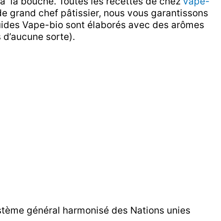
 à la bouche. Toutes les recettes de chez
vape-
e grand chef pâtissier, nous vous garantissons
iquides Vape-bio sont élaborés avec des arômes
s d’aucune sorte).
stème général harmonisé des Nations unies