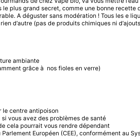
gourmands de chez Vape bio, va vous mettre l’eau
s le plus grand secret, comme une bonne recette d
rable. A déguster sans modération ! Tous les e l
rien d’autre (pas de produits chimiques ni d’ajout
ature ambiante
otamment grâce à nos fioles en verre)
r le centre antipoison
ou si vous avez des problèmes de santé
ide cela pourrait vous rendre dépendant
u Parlement Européen (CEE), conformément au Sy