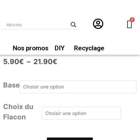
Nos promos
DIY
Recyclage
Plage
5.90
€
–
21.90
€
de
prix :
quantité
5.90€
de
Base
à
Café
21.90€
noisette
Choix du
Flacon