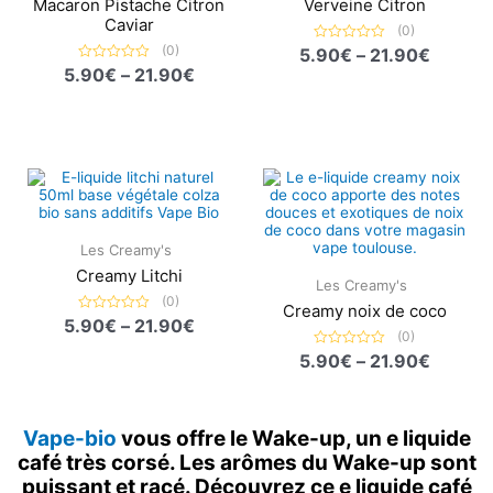
21.90€
21.90€
Macaron Pistache Citron
Verveine Citron
Caviar
(0)
(0)
5.90
Note
€
–
21.90
€
0
5.90
Note
€
–
21.90
€
sur
0
5
sur
5
Plage
Plage
de
de
prix :
prix :
5.90€
5.90€
à
à
Les Creamy's
21.90€
21.90€
Creamy Litchi
Les Creamy's
(0)
Creamy noix de coco
5.90
Note
€
–
21.90
€
0
(0)
sur
5.90
Note
€
–
21.90
€
5
0
sur
5
Vape-bio
vous offre le Wake-up, un e liquide
café très corsé. Les arômes du Wake-up sont
puissant et racé. Découvrez ce e liquide café