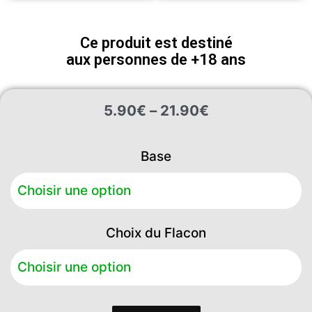
Ce produit est destiné
aux personnes de +18 ans
Plage
5.90
€
–
21.90
€
de
prix :
quantité
5.90€
Base
de
à
e
21.90€
liquide
café
Wake-
Choix du Flacon
up