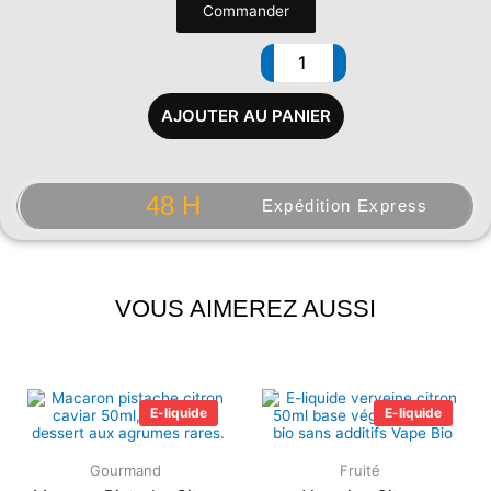
Commander
AJOUTER AU PANIER
48 H
Expédition Express
VOUS AIMEREZ AUSSI
Plage
Plage
de
de
E-liquide
E-liquide
prix :
prix :
5.90€
5.90€
à
à
Gourmand
Fruité