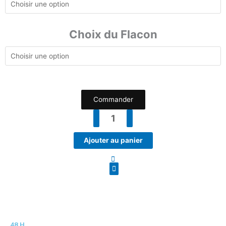
21.90€
liquide
Caramel
Choix du Flacon
Commander
Ajouter au panier
48 H