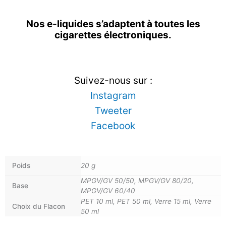
Nos e-liquides s’adaptent à toutes les
cigarettes électroniques.
Suivez-nous sur :
Instagram
Tweeter
Facebook
Poids
20 g
MPGV/GV 50/50, MPGV/GV 80/20,
Base
MPGV/GV 60/40
PET 10 ml, PET 50 ml, Verre 15 ml, Verre
Choix du Flacon
50 ml