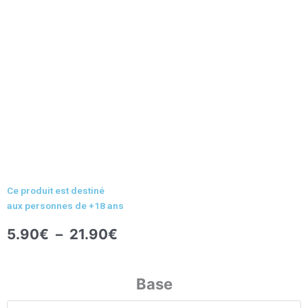
Ce produit est destiné
aux personnes de +18 ans
Plage
5.90
€
–
21.90
€
de
prix :
quantité
5.90€
de
Base
à
E