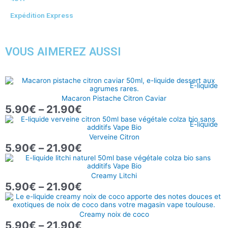
Expédition Express
VOUS AIMEREZ AUSSI
Plage
E-liquide
de
Macaron Pistache Citron Caviar
prix :
5.90
€
–
21.90
€
5.90€
Plage
à
E-liquide
de
21.90€
Verveine Citron
prix :
5.90
€
–
21.90
€
5.90€
Plage
à
de
21.90€
Creamy Litchi
prix :
5.90
€
–
21.90
€
5.90€
Plage
à
de
21.90€
Creamy noix de coco
prix :
5.90
€
–
21.90
€