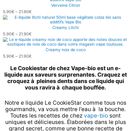
de
Verveine Citron
21.90€
prix :
5.90
€
–
21.90
€
5.90€
Plage
à
de
Creamy Litchi
21.90€
prix :
5.90
€
–
21.90
€
5.90€
Plage
à
de
Creamy noix de coco
21.90€
prix :
5.90
€
–
21.90
€
5.90€
à
Le Cookiestar de chez Vape-bio est un e-
21.90€
liquide aux saveurs surprenantes. Craquez et
croquez à pleines dents dans ce liquide qui
vous ravira à chaque bouffée.
Notre e liquide Le CookieStar comme tous nos
gourmands, va vous mettre l’eau à la bouche.
Toutes les recettes de chez
vape-bio
sont
uniques et délicieuses. Élaborées dans le plus
grand secret, comme une bonne recette de