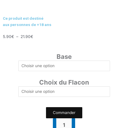
Ce produit est destiné
aux personnes de +18 ans
Plage
5.90
€
–
21.90
€
de
quantité
prix :
de
5.90€
Base
Le
à
CookieStar
21.90€
Choix du Flacon
Commander