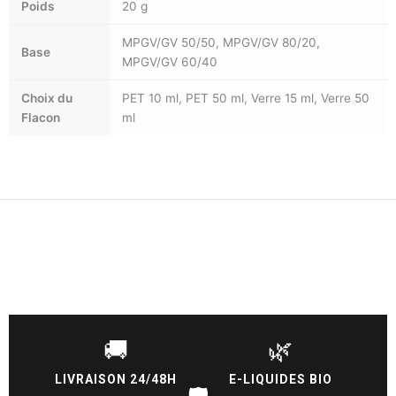
Poids
20 g
MPGV/GV 50/50, MPGV/GV 80/20,
Base
MPGV/GV 60/40
Choix du
PET 10 ml, PET 50 ml, Verre 15 ml, Verre 50
Flacon
ml
🚚
🌿
LIVRAISON 24/48H
E-LIQUIDES BIO