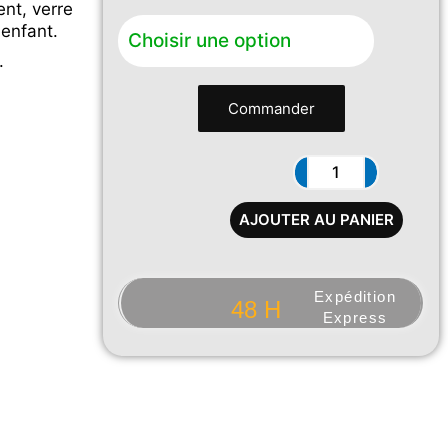
nt, verre
 enfant.
.
Commander
AJOUTER AU PANIER
Expédition
48 H
Express