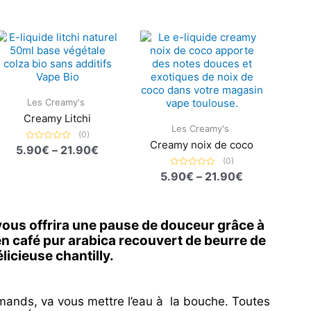
Plage
Plage
de
de
prix :
prix :
5.90€
5.90€
à
à
21.90€
21.90€
Les Creamy's
Creamy Litchi
Les Creamy's
(0)
Creamy noix de coco
5.90
Note
€
–
21.90
€
0
(0)
sur
5
5.90
Note
€
–
21.90
€
0
sur
5
 vous offrira une pause de douceur grâce à
en café pur arabica recouvert de beurre de
licieuse chantilly.
mands, va vous mettre l’eau à la bouche. Toutes