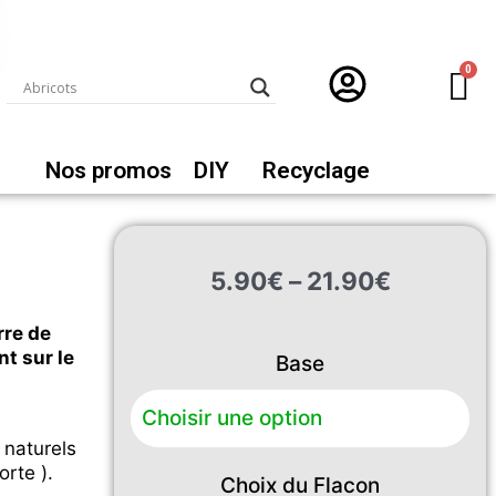
Nos promos
DIY
Recyclage
Plage
5.90
€
–
21.90
€
de
prix :
quantité
rre de
5.90€
de
t sur le
Base
à
Mon
21.90€
p'tit
Goûté
 naturels
orte ).
Choix du Flacon