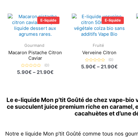
Plage
Plage
de
de
E-liquide
E-liquide
prix :
prix :
5.90€
5.90€
à
à
21.90€
21.90€
Gourmand
Fruité
Macaron Pistache Citron
Verveine Citron
Caviar
(0)
(0)
5.90
Note
€
–
21.90
€
0
5.90
Note
€
–
21.90
€
sur
0
5
sur
5
Le e-liquide Mon p’tit Goûté de chez vape-bio
ce succulent juice premium riche en caramel, 
cacahuètes et d’une dé
Notre e liquide Mon p’tit Goûté comme tous nos gour