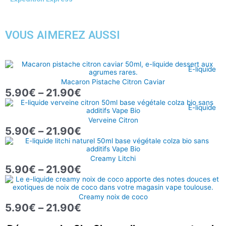
VOUS AIMEREZ AUSSI
Plage
E-liquide
de
Macaron Pistache Citron Caviar
prix :
5.90
€
–
21.90
€
5.90€
Plage
à
E-liquide
de
21.90€
Verveine Citron
prix :
5.90
€
–
21.90
€
5.90€
Plage
à
de
21.90€
Creamy Litchi
prix :
5.90
€
–
21.90
€
5.90€
Plage
à
de
21.90€
Creamy noix de coco
prix :
5.90
€
–
21.90
€
5.90€
à