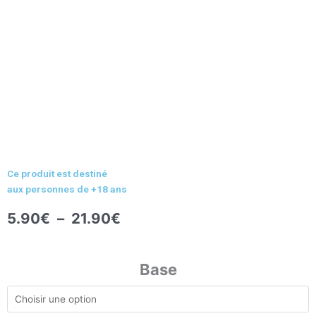
Ce produit est destiné
aux personnes de +18 ans
Plage
5.90
€
–
21.90
€
de
prix :
quantité
5.90€
de
Base
à
Le
21.90€
Gla-
Glaçon