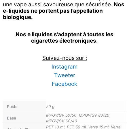
une vape aussi savoureuse que sécurisée.
Nos
e-liquides ne portent pas l’appellation
biologique.
Nos e liquides s’adaptent à toutes les
cigarettes électroniques.
Suivez-nous sur :
Instagram
Tweeter
Facebook
Poids
20 g
MPGV/GV 50/50, MPGV/GV 80/20,
Base
MPGV/GV 60/40
PET 10 ml, PET 50 ml, Verre 15 ml, Verre