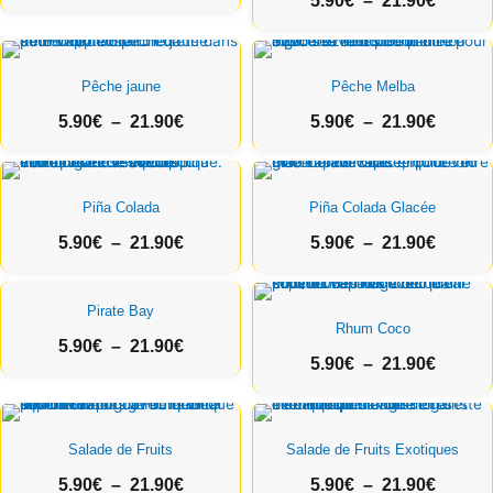
5.90
€
–
21.90
€
5.90€
5.90€
à
à
21.90€
Plage
21.90€
Plage
de
de
Pêche jaune
Pêche Melba
prix :
prix :
5.90
€
–
21.90
€
5.90
€
–
21.90
€
5.90€
5.90€
à
à
21.90€
Plage
21.90€
Plage
de
de
Piña Colada
Piña Colada Glacée
prix :
prix :
5.90
€
–
21.90
€
5.90
€
–
21.90
€
5.90€
5.90€
à
à
21.90€
Plage
21.90€
Plage
Pirate Bay
de
de
Rhum Coco
prix :
prix :
5.90
€
–
21.90
€
5.90
€
–
21.90
€
5.90€
5.90€
à
à
21.90€
Plage
21.90€
Plage
de
de
Salade de Fruits
Salade de Fruits Exotiques
prix :
prix :
5.90
€
–
21.90
€
5.90
€
–
21.90
€
5.90€
5.90€