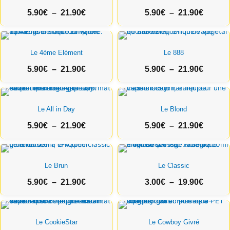
prix :
prix :
5.90
€
–
21.90
€
5.90
€
–
21.90
€
5.90€
5.90€
à
à
21.90€
Plage
21.90€
Plage
de
de
Le 4ème Elément
Le 888
prix :
prix :
5.90
€
–
21.90
€
5.90
€
–
21.90
€
5.90€
5.90€
à
à
21.90€
Plage
21.90€
Plage
de
de
Le All in Day
Le Blond
prix :
prix :
5.90
€
–
21.90
€
5.90
€
–
21.90
€
5.90€
5.90€
à
à
21.90€
Plage
21.90€
Plage
de
de
Le Brun
Le Classic
prix :
prix :
5.90
€
–
21.90
€
3.00
€
–
19.90
€
5.90€
3.00€
à
à
21.90€
Plage
19.90€
Plage
de
de
Le CookieStar
Le Cowboy Givré
prix :
prix :