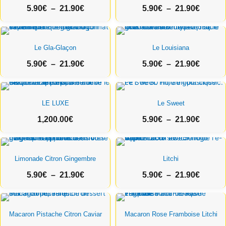
5.90
€
–
21.90
€
5.90
€
–
21.90
€
5.90€
5.90€
à
à
21.90€
Plage
21.90€
Plage
de
de
Le Gla-Glaçon
Le Louisiana
prix :
prix :
5.90
€
–
21.90
€
5.90
€
–
21.90
€
5.90€
5.90€
à
à
21.90€
21.90€
Plage
de
LE LUXE
Le Sweet
prix :
1,200.00
€
5.90
€
–
21.90
€
5.90€
à
Plage
21.90€
Plage
de
de
Limonade Citron Gingembre
Litchi
prix :
prix :
5.90
€
–
21.90
€
5.90
€
–
21.90
€
5.90€
5.90€
à
à
21.90€
Plage
21.90€
Plage
de
de
Macaron Pistache Citron Caviar
Macaron Rose Framboise Litchi
prix :
prix :