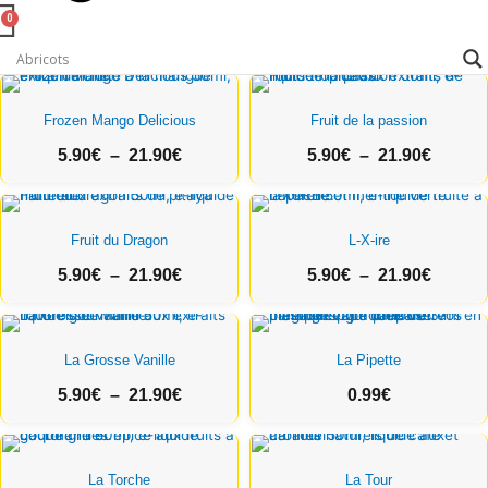
Plage
Plage
de
de
Frozen Mango Delicious
Fruit de la passion
prix :
prix :
5.90
€
–
21.90
€
5.90
€
–
21.90
€
5.90€
5.90€
à
à
21.90€
Plage
21.90€
Plage
de
de
Fruit du Dragon
L-X-ire
prix :
prix :
5.90
€
–
21.90
€
5.90
€
–
21.90
€
5.90€
5.90€
à
à
21.90€
Plage
21.90€
de
La Grosse Vanille
La Pipette
prix :
5.90
€
–
21.90
€
0.99
€
5.90€
à
21.90€
Plage
Plage
de
de
La Torche
La Tour