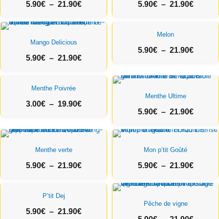
5.90
€
–
21.90
€
5.90
€
–
21.90
€
5.90€
5.90€
à
à
21.90€
Plage
21.90€
Plage
Melon
de
de
Mango Delicious
prix :
prix :
5.90
€
–
21.90
€
5.90
€
–
21.90
€
5.90€
5.90€
à
à
21.90€
Plage
21.90€
Plage
Menthe Poivrée
de
de
Menthe Ultime
prix :
prix :
3.00
€
–
19.90
€
5.90
€
–
21.90
€
3.00€
5.90€
à
à
19.90€
Plage
21.90€
Plage
de
de
Menthe verte
Mon p’tit Goûté
prix :
prix :
5.90
€
–
21.90
€
5.90
€
–
21.90
€
5.90€
5.90€
à
à
21.90€
Plage
21.90€
Plage
P’tit Dej
de
de
Pêche de vigne
prix :
prix :
5.90
€
–
21.90
€