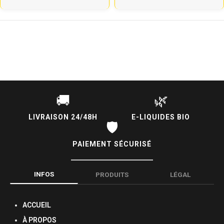
à
à
21.90€
21.90€
🚚
🌿
LIVRAISON 24/48H
E-LIQUIDES BIO
🛡️
PAIEMENT SÉCURISÉ
INFOS
PRODUITS
LÉGAL
ACCUEIL
À PROPOS